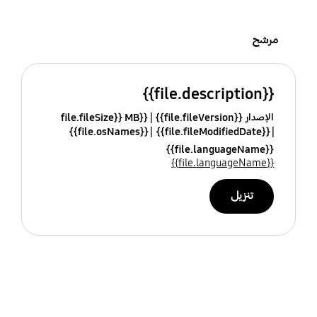
مرشح
{{file.description}}
الإصدار {{file.fileVersion}}
{{file.fileSize}} MB
{{file.osNames}}
{{file.fileModifiedDate}}
{{file.languageName}}
{{file.languageName}}
تنزيل