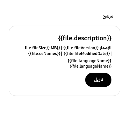
مرشح
{{file.description}}
الإصدار {{file.fileVersion}}
{{file.fileSize}} MB
{{file.osNames}}
{{file.fileModifiedDate}}
{{file.languageName}}
{{file.languageName}}
تنزيل