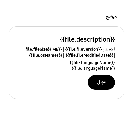
مرشح
{{file.description}}
الإصدار {{file.fileVersion}}
{{file.fileSize}} MB
{{file.osNames}}
{{file.fileModifiedDate}}
{{file.languageName}}
{{file.languageName}}
تنزيل