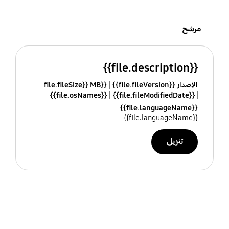
مرشح
{{file.description}}
الإصدار {{file.fileVersion}}
{{file.fileSize}} MB
{{file.osNames}}
{{file.fileModifiedDate}}
{{file.languageName}}
{{file.languageName}}
تنزيل