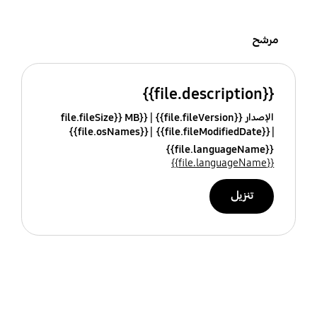
مرشح
{{file.description}}
الإصدار {{file.fileVersion}}
{{file.fileSize}} MB
{{file.osNames}}
{{file.fileModifiedDate}}
{{file.languageName}}
{{file.languageName}}
تنزيل