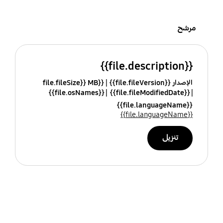
مرشح
{{file.description}}
الإصدار {{file.fileVersion}}
{{file.fileSize}} MB
{{file.osNames}}
{{file.fileModifiedDate}}
{{file.languageName}}
{{file.languageName}}
تنزيل