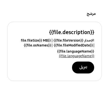
مرشح
{{file.description}}
الإصدار {{file.fileVersion}}
{{file.fileSize}} MB
{{file.osNames}}
{{file.fileModifiedDate}}
{{file.languageName}}
{{file.languageName}}
تنزيل