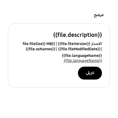
مرشح
{{file.description}}
الإصدار {{file.fileVersion}}
{{file.fileSize}} MB
{{file.osNames}}
{{file.fileModifiedDate}}
{{file.languageName}}
{{file.languageName}}
تنزيل