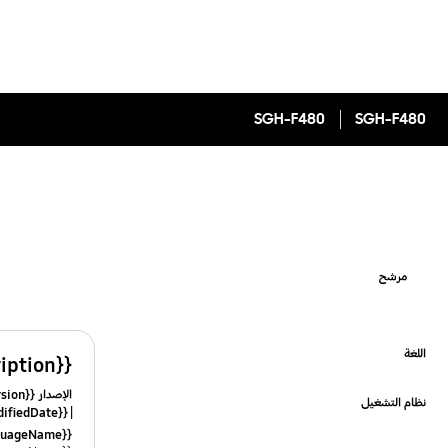
SGH-F480
SGH-F480
مرشح
اللغة
{{file.description}}
Click to Expand
الإصدار {{file.fileVersion}}
نظام التشغيل
{{file.fileModifiedDate}}
Click to Expand
{{file.languageName}}