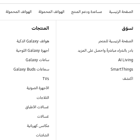
الصفحة الرئيسية
مساعدة ودعم المنتج
الهواتف المحمولة
الهواتف المحمولة
Footer Navigation
تسوّق
المنتجات
الصفحة الرئيسية للمتجر
هواتف Galaxy الذكية
بادر بالشراء مباشرةً واحصل على المزيد
أجهزة Galaxy اللوحية
AI Living
ساعات Galaxy
SmartThings
سماعات Galaxy Buds
اكتشف
TVs
الأجهزة الصوتية
الثلاجات
غسالات الأطباق
غسالات
مكانس كهربائية
الشاشات