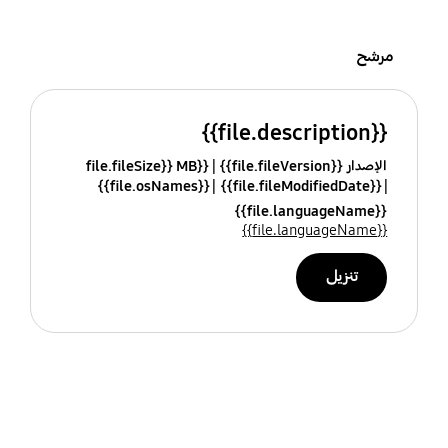
مرشح
{{file.description}}
الإصدار {{file.fileVersion}}
{{file.fileSize}} MB
{{file.osNames}}
{{file.fileModifiedDate}}
{{file.languageName}}
{{file.languageName}}
تنزيل