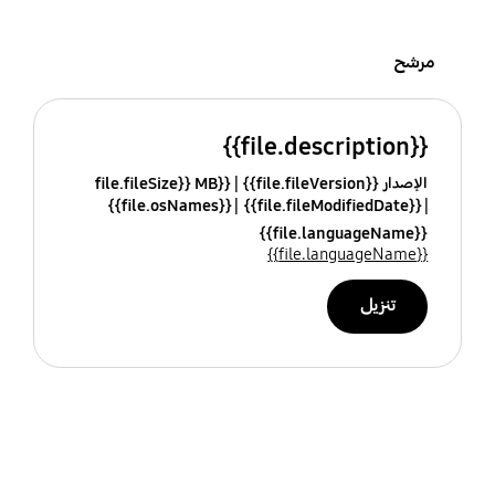
مرشح
{{file.description}}
الإصدار {{file.fileVersion}}
{{file.fileSize}} MB
{{file.osNames}}
{{file.fileModifiedDate}}
{{file.languageName}}
{{file.languageName}}
تنزيل