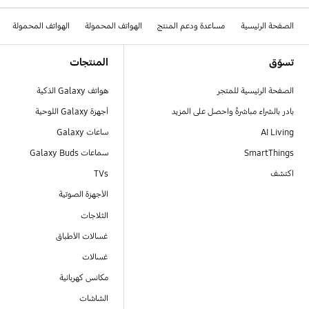
الصفحة الرئيسية
مساعدة ودعم المنتج
الهواتف المحمولة
الهواتف المحمولة
Footer Navigation
تسوّق
المنتجات
الصفحة الرئيسية للمتجر
هواتف Galaxy الذكية
بادر بالشراء مباشرةً واحصل على المزيد
أجهزة Galaxy اللوحية
AI Living
ساعات Galaxy
SmartThings
سماعات Galaxy Buds
اكتشف
TVs
الأجهزة الصوتية
الثلاجات
غسالات الأطباق
غسالات
مكانس كهربائية
الشاشات