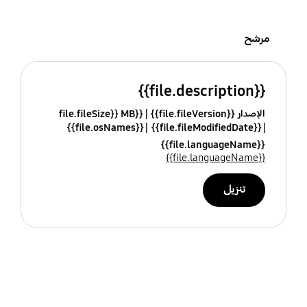
مرشح
{{file.description}}
الإصدار {{file.fileVersion}}
{{file.fileSize}} MB
{{file.osNames}}
{{file.fileModifiedDate}}
{{file.languageName}}
{{file.languageName}}
تنزيل