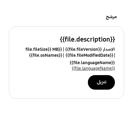
مرشح
{{file.description}}
الإصدار {{file.fileVersion}}
{{file.fileSize}} MB
{{file.osNames}}
{{file.fileModifiedDate}}
{{file.languageName}}
{{file.languageName}}
تنزيل