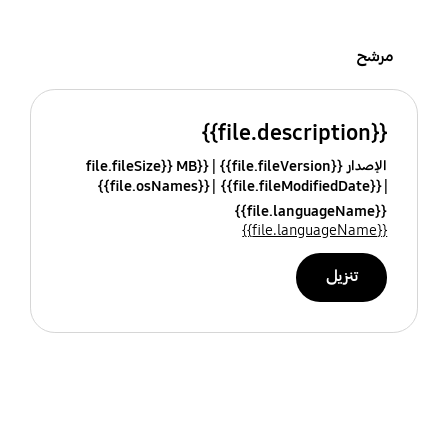
مرشح
{{file.description}}
الإصدار {{file.fileVersion}}
{{file.fileSize}} MB
{{file.osNames}}
{{file.fileModifiedDate}}
{{file.languageName}}
{{file.languageName}}
تنزيل