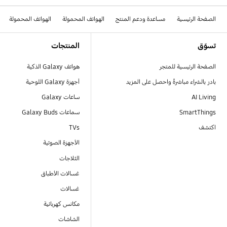
الصفحة الرئيسية
مساعدة ودعم المنتج
الهواتف المحمولة
الهواتف المحمولة
Footer Navigation
تسوّق
المنتجات
الصفحة الرئيسية للمتجر
هواتف Galaxy الذكية
بادر بالشراء مباشرةً واحصل على المزيد
أجهزة Galaxy اللوحية
AI Living
ساعات Galaxy
SmartThings
سماعات Galaxy Buds
اكتشف
TVs
الأجهزة الصوتية
الثلاجات
غسالات الأطباق
غسالات
مكانس كهربائية
الشاشات