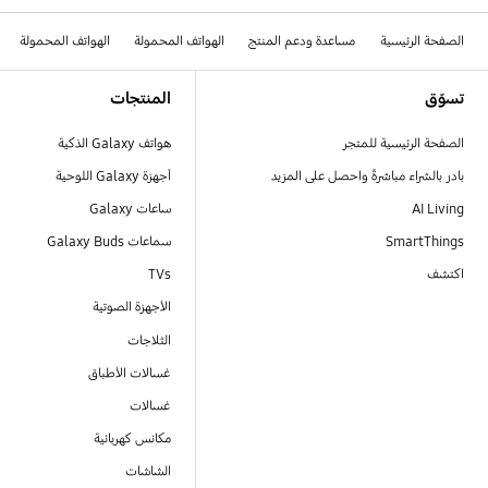
الصفحة الرئيسية
مساعدة ودعم المنتج
الهواتف المحمولة
الهواتف المحمولة
Footer Navigation
تسوّق
المنتجات
الصفحة الرئيسية للمتجر
هواتف Galaxy الذكية
بادر بالشراء مباشرةً واحصل على المزيد
أجهزة Galaxy اللوحية
AI Living
ساعات Galaxy
SmartThings
سماعات Galaxy Buds
اكتشف
TVs
الأجهزة الصوتية
الثلاجات
غسالات الأطباق
غسالات
مكانس كهربائية
الشاشات