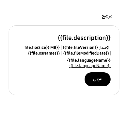
مرشح
{{file.description}}
الإصدار {{file.fileVersion}}
{{file.fileSize}} MB
{{file.osNames}}
{{file.fileModifiedDate}}
{{file.languageName}}
{{file.languageName}}
تنزيل