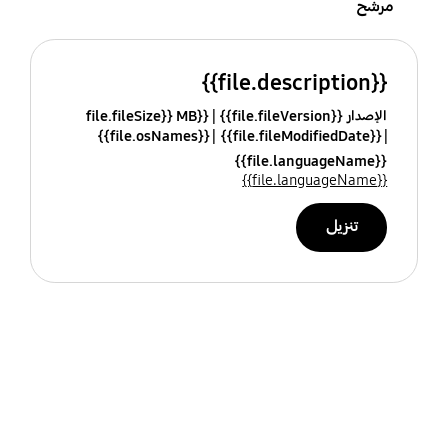
مرشح
{{file.description}}
الإصدار {{file.fileVersion}}
{{file.fileSize}} MB
{{file.osNames}}
{{file.fileModifiedDate}}
{{file.languageName}}
{{file.languageName}}
تنزيل