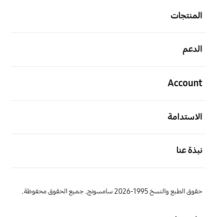
المنتجات
افتح
الدعم
افتح
Account
افتح
الاستدامة
افتح
نبذة عنا
حقوق الطبع والنسخ 1995-2026 سامسونج. جميع الحقوق محفوظة.