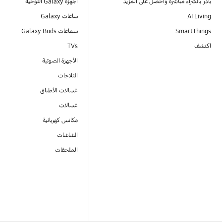
بادر بالشراء مباشرةً واحصل على المزيد
أجهزة Galaxy اللوحية
AI Living
ساعات Galaxy
SmartThings
سماعات Galaxy Buds
اكتشف
TVs
الأجهزة الصوتية
الثلاجات
غسالات الأطباق
غسالات
مكانس كهربائية
الشاشات
الملحقات