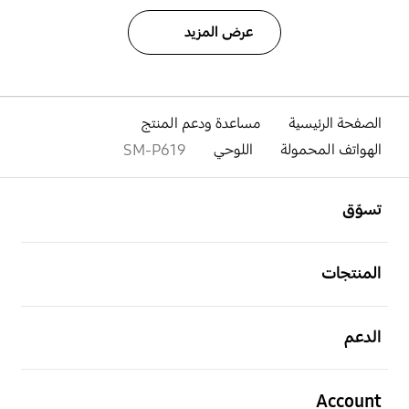
عرض المزيد
الصفحة الرئيسية
مساعدة ودعم المنتج
الهواتف المحمولة
اللوحي
SM-P619
افتح
Footer Navigation
تسوّق
افتح
المنتجات
افتح
الدعم
افتح
Account