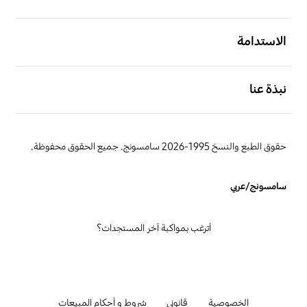
افتح
الاستدامة
افتح
نبذة عنا
حقوق الطبع والنسخ 1995-2026 سامسونج. جميع الحقوق محفوظة.
سامسونج/عربي
أترغب بمواكبة آخر المستجدات؟
الخصوصية
قانوني
شروط و أحكام المبيعات