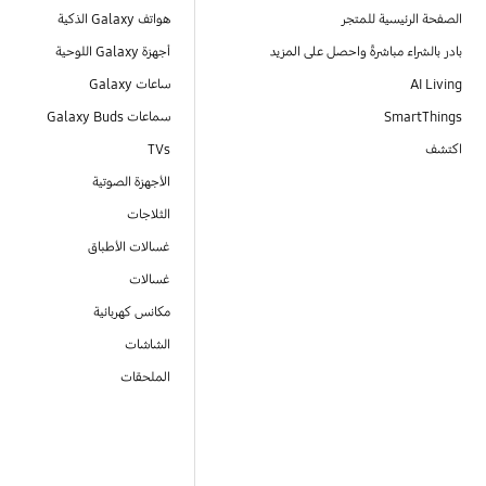
الصفحة الرئيسية للمتجر
هواتف Galaxy الذكية
بادر بالشراء مباشرةً واحصل على المزيد
أجهزة Galaxy اللوحية
AI Living
ساعات Galaxy
SmartThings
سماعات Galaxy Buds
اكتشف
TVs
الأجهزة الصوتية
الثلاجات
غسالات الأطباق
غسالات
مكانس كهربائية
الشاشات
الملحقات