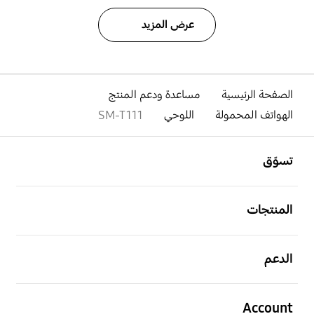
عرض المزيد
الصفحة الرئيسية
مساعدة ودعم المنتج
الهواتف المحمولة
اللوحي
SM-T111
افتح
Footer Navigation
تسوّق
افتح
المنتجات
افتح
الدعم
افتح
Account