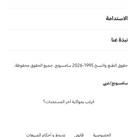
افتح
الاستدامة
افتح
نبذة عنا
حقوق الطبع والنسخ 1995-2026 سامسونج. جميع الحقوق محفوظة.
سامسونج/عربي
أترغب بمواكبة آخر المستجدات؟
الخصوصية
قانوني
شروط و أحكام المبيعات