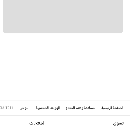
الصفحة الرئيسية
مساعدة ودعم المنتج
الهواتف المحمولة
اللوحي
SM-T211
Footer Navigation
تسوّق
المنتجات