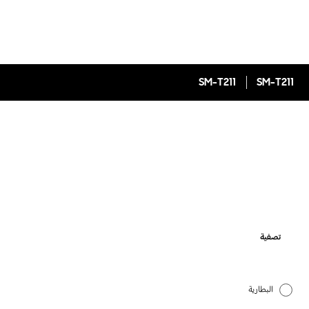
SM-T211
SM-T211
تصفية
البطارية