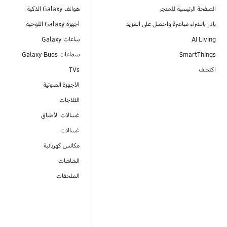
الصفحة الرئيسية للمتجر
هواتف Galaxy الذكية
بادر بالشراء مباشرةً واحصل على المزيد
أجهزة Galaxy اللوحية
AI Living
ساعات Galaxy
SmartThings
سماعات Galaxy Buds
اكتشف
TVs
الأجهزة الصوتية
الثلاجات
غسالات الأطباق
غسالات
مكانس كهربائية
الشاشات
الملحقات