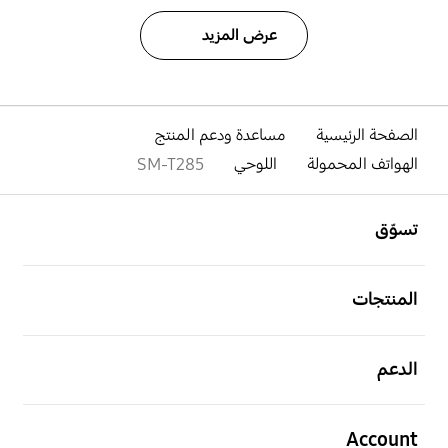
عرض المزيد
الصفحة الرئيسية
مساعدة ودعم المنتج
الهواتف المحمولة
اللوحي
SM-T285
افتح
Footer Navigation
تسوّق
افتح
المنتجات
افتح
الدعم
افتح
Account