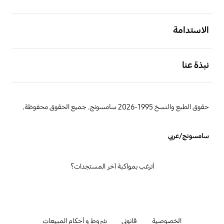
افتح
الاستدامة
افتح
نبذة عنا
حقوق الطبع والنسخ 1995-2026 سامسونج. جميع الحقوق محفوظة.
سامسونج/عربي
أترغب بمواكبة آخر المستجدات؟
الخصوصية
قانوني
شروط و أحكام المبيعات