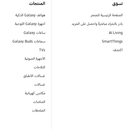
تسوّق
المنتجات
الصفحة الرئيسية للمتجر
هواتف Galaxy الذكية
بادر بالشراء مباشرةً واحصل على المزيد
أجهزة Galaxy اللوحية
AI Living
ساعات Galaxy
SmartThings
سماعات Galaxy Buds
اكتشف
TVs
الأجهزة الصوتية
الثلاجات
غسالات الأطباق
غسالات
مكانس كهربائية
الشاشات
الملحقات