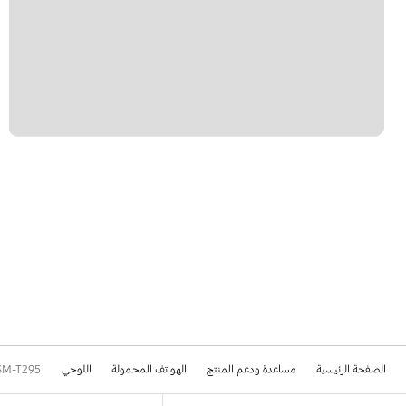
الصفحة الرئيسية
مساعدة ودعم المنتج
الهواتف المحمولة
اللوحي
SM-T295
Footer Navigation