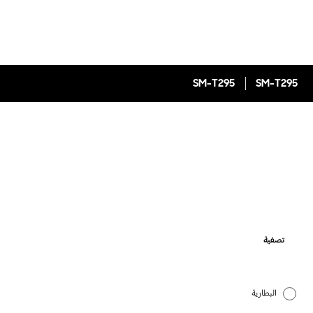
SM-T295
SM-T295
تصفية
البطارية