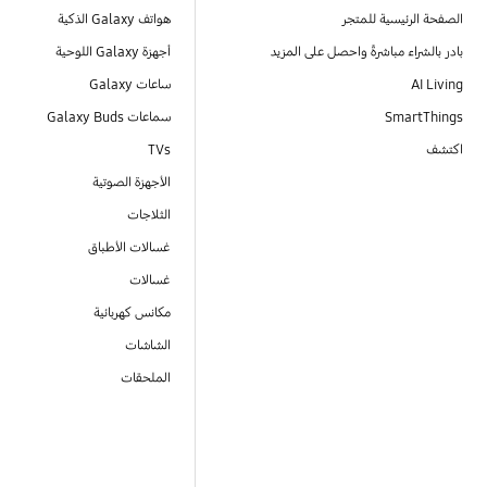
الصفحة الرئيسية للمتجر
هواتف Galaxy الذكية
بادر بالشراء مباشرةً واحصل على المزيد
أجهزة Galaxy اللوحية
AI Living
ساعات Galaxy
SmartThings
سماعات Galaxy Buds
اكتشف
TVs
الأجهزة الصوتية
الثلاجات
غسالات الأطباق
غسالات
مكانس كهربائية
الشاشات
الملحقات