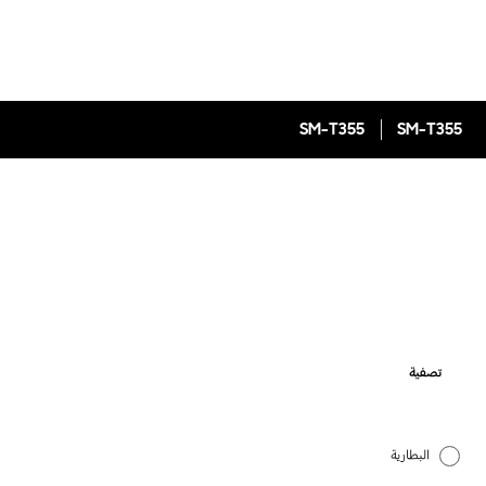
SM-T355
SM-T355
تصفية
البطارية