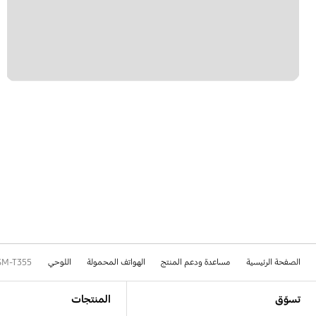
الصفحة الرئيسية
مساعدة ودعم المنتج
الهواتف المحمولة
اللوحي
SM-T355
Footer Navigation
تسوّق
المنتجات