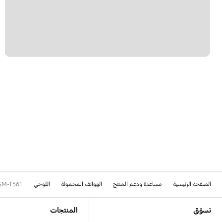
الصفحة الرئيسية
مساعدة ودعم المنتج
الهواتف المحمولة
اللوحي
SM-T561
Footer Navigation
تسوّق
المنتجات