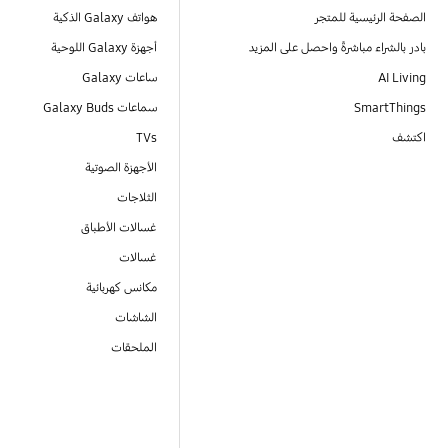
الصفحة الرئيسية للمتجر
هواتف Galaxy الذكية
بادر بالشراء مباشرةً واحصل على المزيد
أجهزة Galaxy اللوحية
AI Living
ساعات Galaxy
SmartThings
سماعات Galaxy Buds
اكتشف
TVs
الأجهزة الصوتية
الثلاجات
غسالات الأطباق
غسالات
مكانس كهربائية
الشاشات
الملحقات