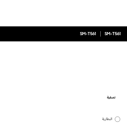
SM-T561
SM-T561
تصفية
البطارية