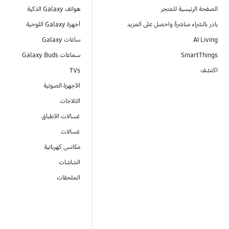
الصفحة الرئيسية للمتجر
هواتف Galaxy الذكية
بادر بالشراء مباشرةً واحصل على المزيد
أجهزة Galaxy اللوحية
AI Living
ساعات Galaxy
SmartThings
سماعات Galaxy Buds
اكتشف
TVs
الأجهزة الصوتية
الثلاجات
غسالات الأطباق
غسالات
مكانس كهربائية
الشاشات
الملحقات