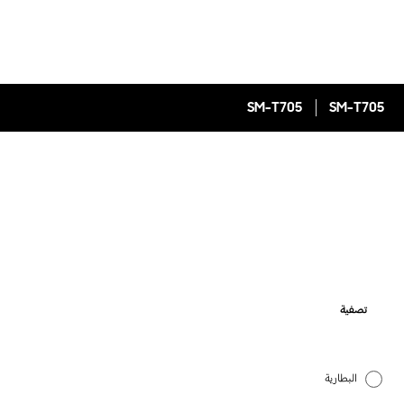
SM-T705
SM-T705
تصفية
البطارية