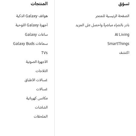
تسوّق
المنتجات
الصفحة الرئيسية للمتجر
هواتف Galaxy الذكية
بادر بالشراء مباشرةً واحصل على المزيد
أجهزة Galaxy اللوحية
AI Living
ساعات Galaxy
SmartThings
سماعات Galaxy Buds
اكتشف
TVs
الأجهزة الصوتية
الثلاجات
غسالات الأطباق
غسالات
مكانس كهربائية
الشاشات
الملحقات