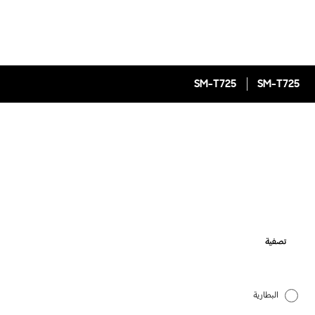
SM-T725
SM-T725
تصفية
البطارية