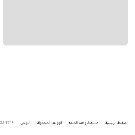
الصفحة الرئيسية
مساعدة ودعم المنتج
الهواتف المحمولة
اللوحي
SM-T725
Footer Navigation