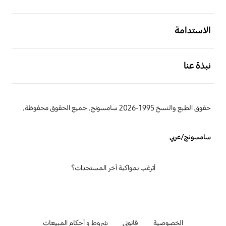
افتح
الاستدامة
افتح
نبذة عنا
حقوق الطبع والنسخ 1995-2026 سامسونج. جميع الحقوق محفوظة.
سامسونج/عربي
أترغب بمواكبة آخر المستجدات؟
الخصوصية
قانوني
شروط و أحكام المبيعات