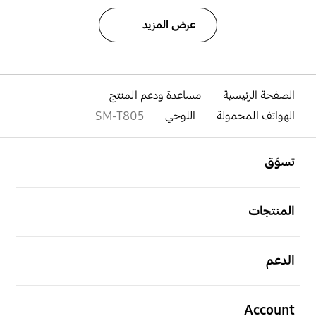
عرض المزيد
الصفحة الرئيسية
مساعدة ودعم المنتج
الهواتف المحمولة
اللوحي
SM-T805
افتح
Footer Navigation
تسوّق
افتح
المنتجات
افتح
الدعم
افتح
Account