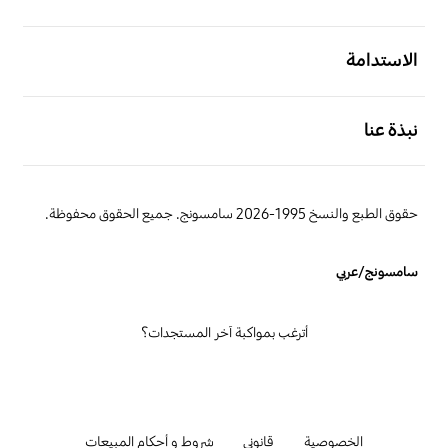
افتح
الاستدامة
افتح
نبذة عنا
حقوق الطبع والنسخ 1995-2026 سامسونج. جميع الحقوق محفوظة.
سامسونج/عربي
أترغب بمواكبة آخر المستجدات؟
الخصوصية
قانوني
شروط و أحكام المبيعات