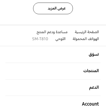
عرض المزيد
الصفحة الرئيسية
مساعدة ودعم المنتج
الهواتف المحمولة
اللوحي
SM-T810
افتح
Footer Navigation
تسوّق
افتح
المنتجات
افتح
الدعم
افتح
Account