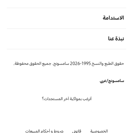
افتح
الاستدامة
افتح
نبذة عنا
حقوق الطبع والنسخ 1995-2026 سامسونج. جميع الحقوق محفوظة.
سامسونج/عربي
أترغب بمواكبة آخر المستجدات؟
الخصوصية
قانوني
شروط و أحكام المبيعات