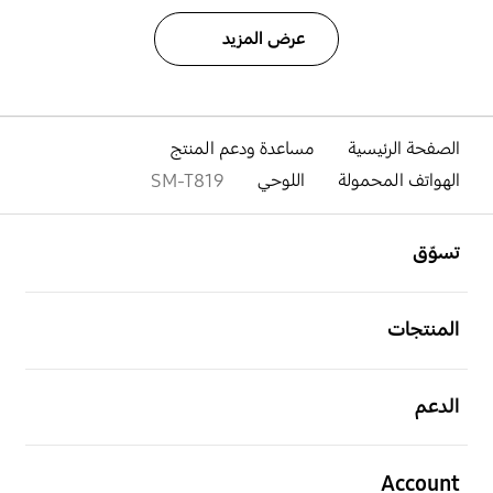
عرض المزيد
الصفحة الرئيسية
مساعدة ودعم المنتج
الهواتف المحمولة
اللوحي
SM-T819
افتح
Footer Navigation
تسوّق
افتح
المنتجات
افتح
الدعم
افتح
Account