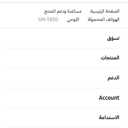
الصفحة الرئيسية
مساعدة ودعم المنتج
الهواتف المحمولة
اللوحي
SM-T830
افتح
Footer Navigation
تسوّق
افتح
المنتجات
افتح
الدعم
افتح
Account
افتح
الاستدامة
افتح