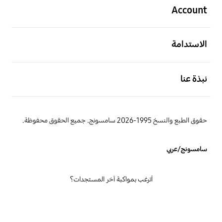
Account
افتح
الاستدامة
افتح
نبذة عنا
حقوق الطبع والنسخ 1995-2026 سامسونج. جميع الحقوق محفوظة.
سامسونج/عربي
أترغب بمواكبة آخر المستجدات؟