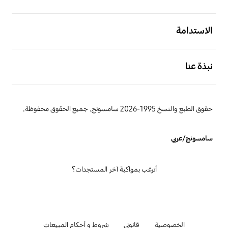
افتح
الاستدامة
افتح
نبذة عنا
حقوق الطبع والنسخ 1995-2026 سامسونج. جميع الحقوق محفوظة.
سامسونج/عربي
أترغب بمواكبة آخر المستجدات؟
الخصوصية
قانوني
شروط و أحكام المبيعات