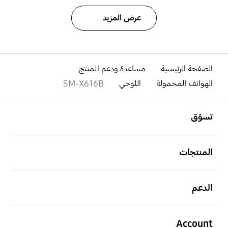
عرض المزيد
الصفحة الرئيسية
مساعدة ودعم المنتج
الهواتف المحمولة
اللوحي
SM-X616B
افتح
Footer Navigation
تسوّق
افتح
المنتجات
افتح
الدعم
افتح
Account