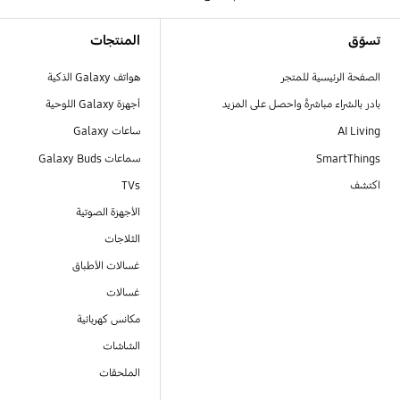
Footer Navigation
تسوّق
المنتجات
الصفحة الرئيسية للمتجر
هواتف Galaxy الذكية
بادر بالشراء مباشرةً واحصل على المزيد
أجهزة Galaxy اللوحية
AI Living
ساعات Galaxy
SmartThings
سماعات Galaxy Buds
اكتشف
TVs
الأجهزة الصوتية
الثلاجات
غسالات الأطباق
غسالات
مكانس كهربائية
الشاشات
الملحقات