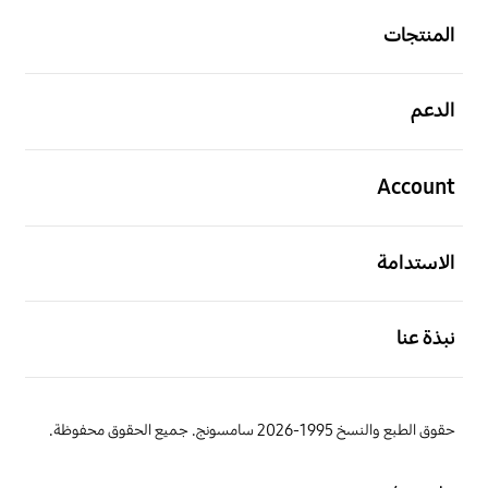
المنتجات
افتح
الدعم
افتح
Account
افتح
الاستدامة
افتح
نبذة عنا
حقوق الطبع والنسخ 1995-2026 سامسونج. جميع الحقوق محفوظة.