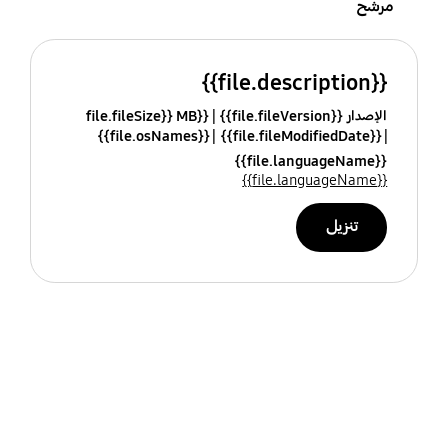
مرشح
{{file.description}}
الإصدار {{file.fileVersion}}
{{file.fileSize}} MB
{{file.osNames}}
{{file.fileModifiedDate}}
{{file.languageName}}
{{file.languageName}}
تنزيل