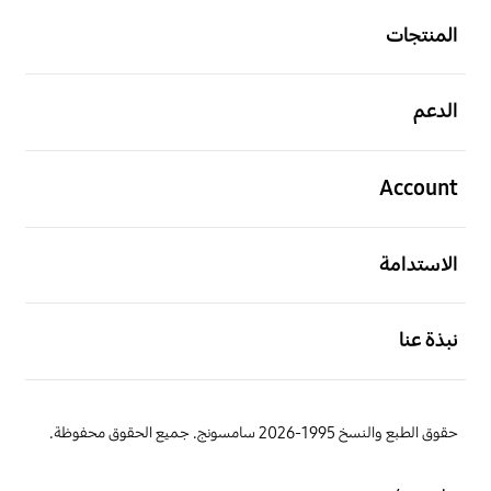
المنتجات
افتح
الدعم
افتح
Account
افتح
الاستدامة
افتح
نبذة عنا
حقوق الطبع والنسخ 1995-2026 سامسونج. جميع الحقوق محفوظة.