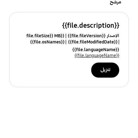
مرشح
{{file.description}}
الإصدار {{file.fileVersion}}
{{file.fileSize}} MB
{{file.osNames}}
{{file.fileModifiedDate}}
{{file.languageName}}
{{file.languageName}}
تنزيل