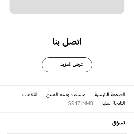
اتصل بنا
عرض المزيد
الصفحة الرئيسية
مساعدة ودعم المنتج
الثلاجات
الثلاجة العليا
SR471NMB
افتح
Footer Navigation
تسوّق
افتح