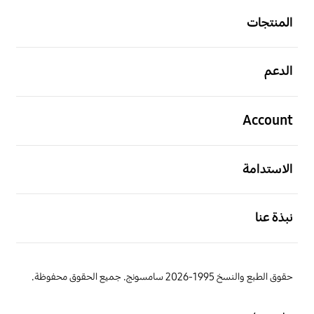
المنتجات
افتح
الدعم
افتح
Account
افتح
الاستدامة
افتح
نبذة عنا
حقوق الطبع والنسخ 1995-2026 سامسونج. جميع الحقوق محفوظة.