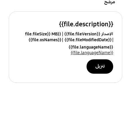
مرشح
{{file.description}}
الإصدار {{file.fileVersion}}
{{file.fileSize}} MB
{{file.osNames}}
{{file.fileModifiedDate}}
{{file.languageName}}
{{file.languageName}}
تنزيل