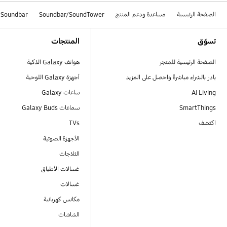
الصفحة الرئيسية
مساعدة ودعم المنتج
Soundbar/SoundTower
Soundbar
Footer Navigation
تسوّق
المنتجات
الصفحة الرئيسية للمتجر
هواتف Galaxy الذكية
بادر بالشراء مباشرةً واحصل على المزيد
أجهزة Galaxy اللوحية
AI Living
ساعات Galaxy
SmartThings
سماعات Galaxy Buds
اكتشف
TVs
الأجهزة الصوتية
الثلاجات
غسالات الأطباق
غسالات
مكانس كهربائية
الشاشات