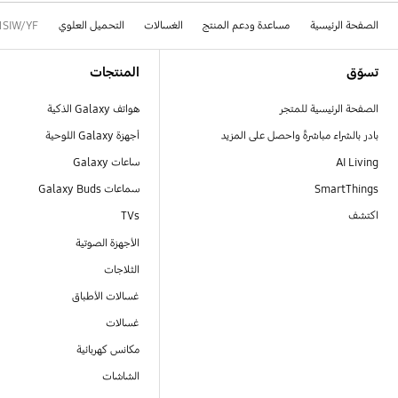
الصفحة الرئيسية
مساعدة ودعم المنتج
الغسالات
التحميل العلوي
1SIW/YF
Footer Navigation
تسوّق
المنتجات
الصفحة الرئيسية للمتجر
هواتف Galaxy الذكية
بادر بالشراء مباشرةً واحصل على المزيد
أجهزة Galaxy اللوحية
AI Living
ساعات Galaxy
SmartThings
سماعات Galaxy Buds
اكتشف
TVs
الأجهزة الصوتية
الثلاجات
غسالات الأطباق
غسالات
مكانس كهربائية
الشاشات