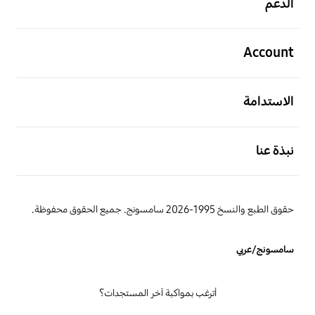
الدعم
افتح
Account
افتح
الاستدامة
افتح
نبذة عنا
حقوق الطبع والنسخ 1995-2026 سامسونج. جميع الحقوق محفوظة.
سامسونج/عربي
أترغب بمواكبة آخر المستجدات؟