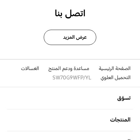
اتصل بنا
عرض المزيد
الصفحة الرئيسية
مساعدة ودعم المنتج
الغسالات
التحميل العلوي
SW70G9WFP/YL
افتح
Footer Navigation
تسوّق
افتح
المنتجات
افتح