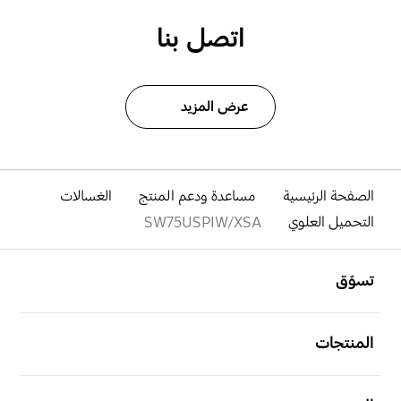
اتصل بنا
عرض المزيد
الصفحة الرئيسية
مساعدة ودعم المنتج
الغسالات
التحميل العلوي
SW75USPIW/XSA
افتح
Footer Navigation
تسوّق
افتح
المنتجات
افتح