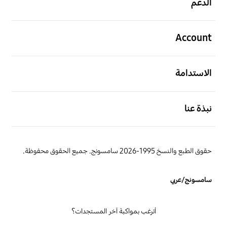
الدعم
افتح
Account
افتح
الاستدامة
افتح
نبذة عنا
حقوق الطبع والنسخ 1995-2026 سامسونج. جميع الحقوق محفوظة.
سامسونج/عربي
أترغب بمواكبة آخر المستجدات؟