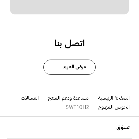
اتصل بنا
عرض المزيد
الصفحة الرئيسية
مساعدة ودعم المنتج
الغسالات
الحوض المزدوج
SWT10H2
افتح
Footer Navigation
تسوّق
افتح