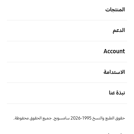
المنتجات
افتح
الدعم
افتح
Account
افتح
الاستدامة
افتح
نبذة عنا
حقوق الطبع والنسخ 1995-2026 سامسونج. جميع الحقوق محفوظة.