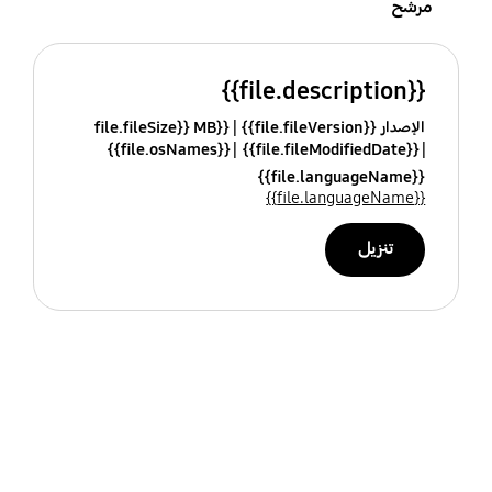
مرشح
{{file.description}}
الإصدار {{file.fileVersion}}
{{file.fileSize}} MB
{{file.osNames}}
{{file.fileModifiedDate}}
{{file.languageName}}
{{file.languageName}}
تنزيل