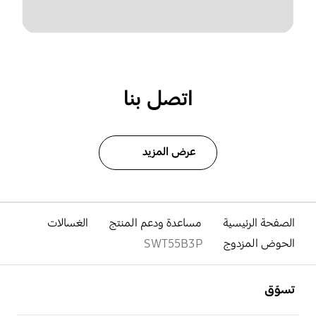
اتصل بنا
عرض المزيد
الصفحة الرئيسية
مساعدة ودعم المنتج
الغسالات
الحوض المزدوج
SWT55B3P
افتح
Footer Navigation
تسوّق
افتح