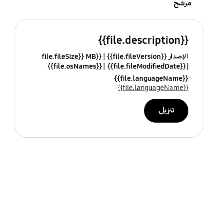
مرشح
{{file.description}}
الإصدار {{file.fileVersion}}
{{file.fileSize}} MB
{{file.osNames}}
{{file.fileModifiedDate}}
{{file.languageName}}
{{file.languageName}}
تنزيل