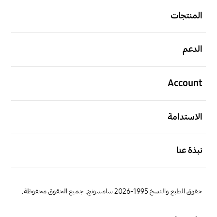
المنتجات
افتح
الدعم
افتح
Account
افتح
الاستدامة
افتح
نبذة عنا
حقوق الطبع والنسخ 1995-2026 سامسونج. جميع الحقوق محفوظة.