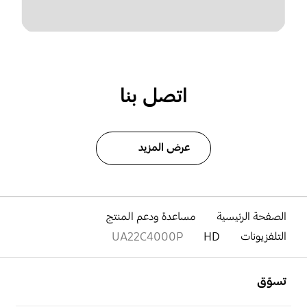
اتصل بنا
عرض المزيد
الصفحة الرئيسية
مساعدة ودعم المنتج
التلفزيونات
HD
UA22C4000P
افتح
Footer Navigation
تسوّق
افتح