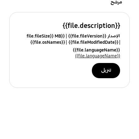
مرشح
{{file.description}}
الإصدار {{file.fileVersion}}
{{file.fileSize}} MB
{{file.osNames}}
{{file.fileModifiedDate}}
{{file.languageName}}
{{file.languageName}}
تنزيل