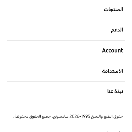
المنتجات
افتح
الدعم
افتح
Account
افتح
الاستدامة
افتح
نبذة عنا
حقوق الطبع والنسخ 1995-2026 سامسونج. جميع الحقوق محفوظة.