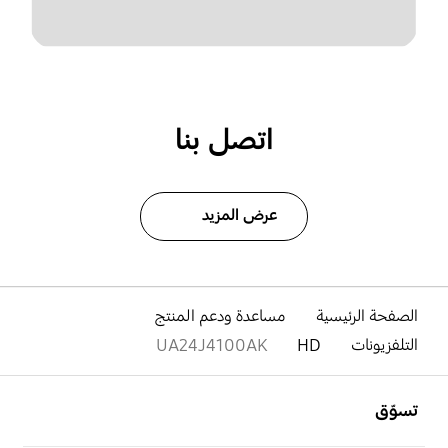
اتصل بنا
عرض المزيد
الصفحة الرئيسية
مساعدة ودعم المنتج
التلفزيونات
HD
UA24J4100AK
افتح
Footer Navigation
تسوّق
افتح