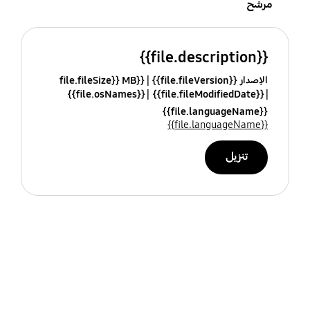
مرشح
{{file.description}}
الإصدار {{file.fileVersion}}
{{file.fileSize}} MB
{{file.osNames}}
{{file.fileModifiedDate}}
{{file.languageName}}
{{file.languageName}}
تنزيل