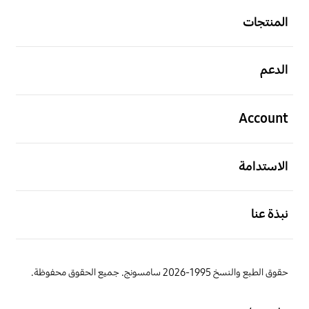
المنتجات
افتح
الدعم
افتح
Account
افتح
الاستدامة
افتح
نبذة عنا
حقوق الطبع والنسخ 1995-2026 سامسونج. جميع الحقوق محفوظة.