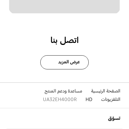
اتصل بنا
عرض المزيد
الصفحة الرئيسية
مساعدة ودعم المنتج
التلفزيونات
HD
UA32EH4000R
افتح
Footer Navigation
تسوّق
افتح