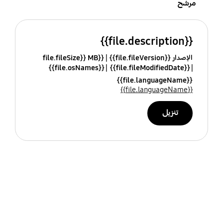
مرشح
{{file.description}}
الإصدار {{file.fileVersion}}
{{file.fileSize}} MB
{{file.osNames}}
{{file.fileModifiedDate}}
{{file.languageName}}
{{file.languageName}}
تنزيل