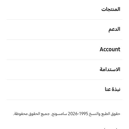
المنتجات
افتح
الدعم
افتح
Account
افتح
الاستدامة
افتح
نبذة عنا
حقوق الطبع والنسخ 1995-2026 سامسونج. جميع الحقوق محفوظة.