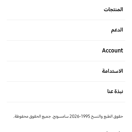
المنتجات
افتح
الدعم
افتح
Account
افتح
الاستدامة
افتح
نبذة عنا
حقوق الطبع والنسخ 1995-2026 سامسونج. جميع الحقوق محفوظة.