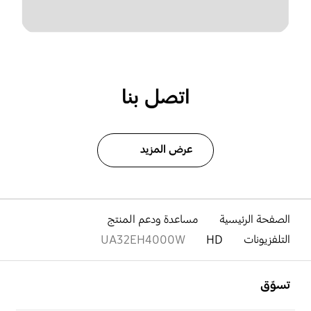
اتصل بنا
عرض المزيد
الصفحة الرئيسية
مساعدة ودعم المنتج
التلفزيونات
HD
UA32EH4000W
افتح
Footer Navigation
تسوّق
افتح