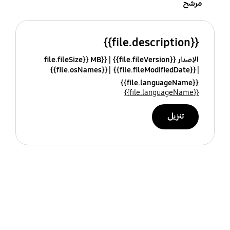
مرشح
{{file.description}}
الإصدار {{file.fileVersion}}
{{file.fileSize}} MB
{{file.osNames}}
{{file.fileModifiedDate}}
{{file.languageName}}
{{file.languageName}}
تنزيل